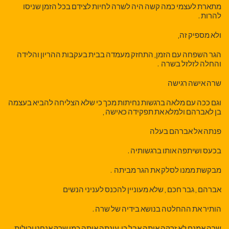
מתארת לעצמי כמה קשה היה לשרה לחיות לצידם בכל הזמן שניסו
להרות .
ולא מספיק זה,
הגר השפחה עם הזמן, התחזק מעמדה בבית בעקבות ההריון והלידה
והחלה לזלזל בשרה .
שרה אישה רגישה
וגם ככה עם מלאה ברגשות נחיתות מכך כי שלא הצליחה להביא בעצמה
בן לאברהם ולמלא את תפקידה כאישה ,
פנתה אל אברהם בעלה
בכעס ושיתפה אותו ברגשותיה .
מבקשת ממנו לסלק את הגר מביתה .
אברהם , גבר חכם , שלא מעוניין להכנס לעניני הנשים
הותיר את ההחלטה בנושא בידיה של שרה .
שרה אמנם לא זרקה אותה אבל כן עינתה אותה כמו שרק אנחנו יכולות