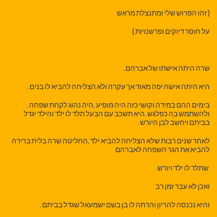
( זהו הפרוש שלי ומתנצלת מראש
על חוסר דיוקים ופרשנויות )
שרה היתה אישתו של אברהם .
היא היתה אישה יפה מאוד אך עקרה ולא הצליחה להביא לו בנים .
בימים ההם במידה וקושי כזה היה מופיע ,היה נהוג לקחת שפחה ,
ולהשתמש בה כפלגש .היא תשכב עם הבעל תלד לו ילד והילד יגדל
בביתם ויחשב לבן היורש .
לאחר שנים רבות שלא הצליחה להביא ילד ,החליטה שרה בלית ברירה
להביא את הגר השפחה לאברהם
שתלד לו ילד ויורש.
ואכן לא עבר זמן רב
והיא נכנסה להריון והרתה לו בן בשם ישמעאל שגדל בביתם .