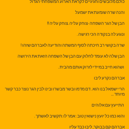
כולם מלובשים וחגיגיים לקראת הארוע המשפחתי הגדול
והנה שרה שומעת את ישמעל
הבן של הגר השפחה -צוחק עליה .צוחק עליה !!
ונוגע לה בנקודה הכי רגישה .
שרה בקושי רב חיכתה לסוף המשתה והודיעה לאברהם שזהו !
הבן שלה לא עומד לחלוק עם הבן של השפחה הזאת את הירושה
ושהוא חייב במיידי לזרוק אותם מהבית .
אברהם נקרע ליבו
הרי ישמאל בנו הוא . דם מדמו ובשר מבשרו ובינו לבין הגר נוצר כבר קשר
מיוחד …
התייעץ עם אלוהים
והוא כמו כל יועץ נישואין טוב : אמר לו :תקשיב לאשתך .
אברהם קם בבוקר, ליבו כבד עליו