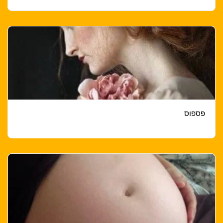
פספוס