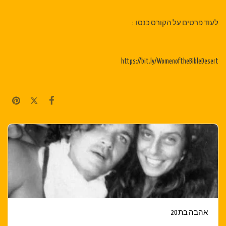
לעוד פרטים על הקורס כנסו :
https://bit.ly/WomenoftheBibleDesert
אהבה בת 20