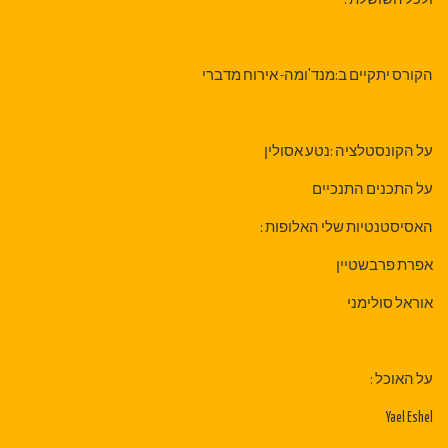
הקורס יתקיים ב:מנד'ומה- אירוח מדברי
על הקונסטלציה :נטע אסולין
על התכנים התנכיים
האסיסטנטיות שלי האלופות :
אפרת פרבשטיין
אוראל סולימני
על האוכל :
Yael Eshel