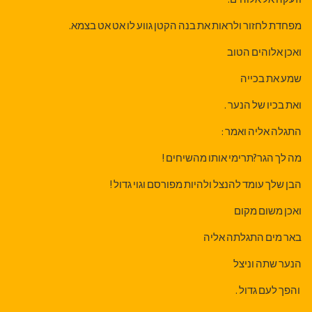
מפחדת לחזור ולראות את בנה הקטן גווע לו אט אט בצמא.
ואכן אלוהים הטוב
שמע את בכייה
ואת בכיו של הנער .
התגלה אליה ואמר :
מה לך הגר?תרימי אותו מהשיחים !
הבן שלך עומד להנצל ולהיות מפורסם וגוי גדול !
ואכן משום מקום
באר מים התגלתה אליה
הנער שתה וניצל
והפך לעם גדול .