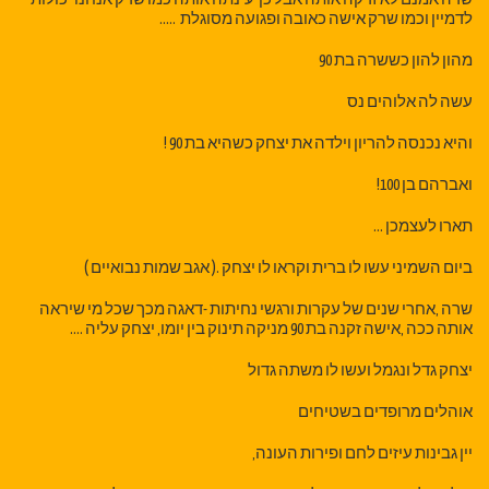
לדמיין וכמו שרק אישה כאובה ופגועה מסוגלת …..
מהון להון כששרה בת 90
עשה לה אלוהים נס
והיא נכנסה להריון וילדה את יצחק כשהיא בת 90 !
ואברהם בן 100!
תארו לעצמכן …
ביום השמיני עשו לו ברית וקראו לו יצחק .( אגב שמות נבואיים )
שרה ,אחרי שנים של עקרות ורגשי נחיתות -דאגה מכך שכל מי שיראה
אותה ככה ,אישה זקנה בת 90 מניקה תינוק בין יומו, יצחק עליה ….
יצחק גדל ונגמל ועשו לו משתה גדול
אוהלים מרופדים בשטיחים
יין גבינות עיזים לחם ופירות העונה,