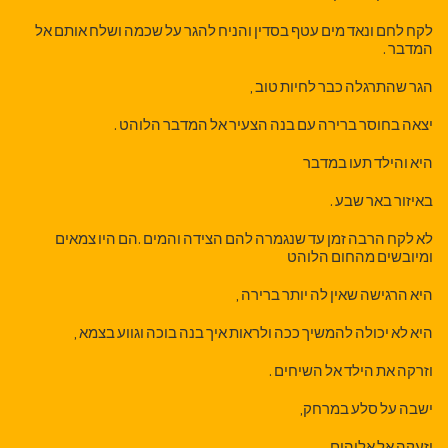
לקח לחם ונאד מים עטף בסדין והניח להגר על שכמה ושלח אותם אל
המדבר .
הגר שהתרגלה כבר לחיות טוב ,
יצאה בחוסר ברירה עם בנה הצעיר אל המדבר הלוהט .
היא והילד תעו במדבר
באיזור באר שבע .
לא לקח הרבה זמן עד שנגמרה להם הצידה והמים .הם היו צמאים
ומיובשים מהחום הלוהט
היא הרגישה שאין לה יותר ברירה ,
היא לא יכולה להמשיך ככה ולראות איך בנה בוכה וגווע בצמא ,
וזרקה את הילד אל השיחים .
ישבה על סלע במרחק,
וזעקה אל אלוהים.