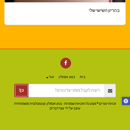
בהריון השישי שלי
בית
נטע אסולין
עוד
כן!
זכויות יוצרים © 2026 כל הזכויות שמורות -
נטע אסולין, קונסטלציה משפחתית
עוצב על ידי
צוף דברים