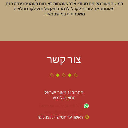
במושב מאור מקימת סטודיו ארבע אמהות באורוות האמנים פרדס חנה,
מאוגוסט אני עוברת לקבל וללמד בחאן של נטע לקונסטלציה
משפחתית במושב מאור.
צור קשר
החרוב 19, מאור, ישראל
החאן של נטע
+972-54-718-0073
-
וואטצאפ
netasulin@gmail.com
ראשון עד חמישי - 9:30-15:30