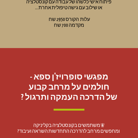
 פיתוח אישי כלשהו של עבודה עם קונסטלציה
 או שילוב עם גישה טיפולית אחרת ...
עלות  הקורס 2950 שח 
מקדמה 700 שח
מפגשי סופרויז'ן ספא -
חולמים על מרחב קבוע
של הדרכה העמקה ותרגול ?
🧚משתמשים בקונסטלציה בקליניקה
 ומחפשים מרחב להדרכה התחדשות השראה ועיבוד?