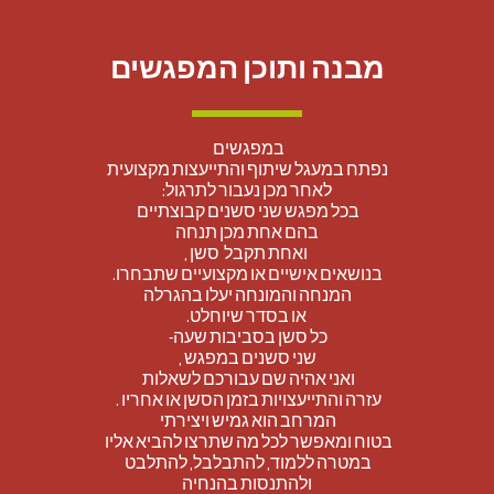
מבנה ותוכן המפגשים
במפגשים 
נפתח במעגל שיתוף והתייעצות מקצועית
לאחר מכן נעבור לתרגול:
בכל מפגש שני סשנים קבוצתיים 
בהם אחת מכן תנחה
 ואחת תקבל  סשן ,
בנושאים אישיים או מקצועיים שתבחרו.
המנחה והמונחה יעלו בהגרלה
 או בסדר שיוחלט.
כל סשן בסביבות שעה- 
שני סשנים במפגש ,
ואני אהיה שם עבורכם לשאלות 
עזרה והתייעצויות בזמן הסשן או אחריו . 
המרחב הוא גמיש ויצירתי 
בטוח ומאפשר לכל מה שתרצו להביא אליו 
במטרה ללמוד, להתבלבל, להתלבט 
 ולהתנסות בהנחיה 