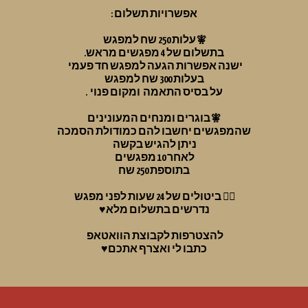
אפשרויות תשלום :
🧚עלות 250 שח למפגש 
בתשלום של
 4 מפגשים מראש.
ישנה אפשרות הגעה למפגש חד פעמי  
בעלות 
300
 שח למפגש
על בסיס התאמה  ומקום פנוי  .
🧚בוגרים ומנחים המעונינים
שהמפגשים יחשבו להם כמודולת הסמכה
ניתן להגיש בקשה 
לאחר 10 מפגשים 
 בתוספת 250 שח
🧚‍♀️ ביטולים של 24 שעות לפני מפגש 
נדרשים בתשלום מלא
♥️
להצטרפות לקבוצת הוואטאפ 
כתבו לי ואצרף אתכם♥️