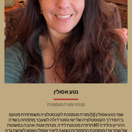
נטע אסולין
מנחה ומורה מוסמכת
שמי נטע אסולין (53) מורה מוסמכת לקונסטלציה משפחתית מטעם
ביהס דרך הקונסטלציה של ישי גסטר דולה לשעבר,מתמחה בשדה
ההריון והלידה BOT תרפיה מוכוונת לידה, מנחת זוגות -אהבה בפשטות
של שחר ארז מוסמכת התמקדות נשואה ליאיר אסולין ואמא לשישה גרה