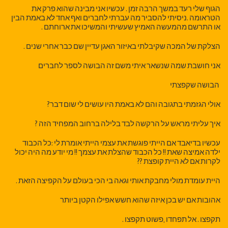
הגוף שלי רעד במשך הרבה זמן . עכשיו אני מבינה שהוא פרק את
הטראומה .ניסיתי להסביר מה עברתי לחברים ואף אחד לא באמת הבין
או התרשם מהמעשה האמיץ שעשיתי והמשיכו את ארוחתם .
הצלקת של המכה שקיבלתי באיזור האגן עדיין שם כבר אחרי שנים .
אני חושבת שמה שנשאר איתי משם זה הבושה לספר לחברים
הבושה שקפצתי
אולי הגזמתי בתגובה והם לא באמת היו עושים לי שום דבר?
איך עליתי מראש על הרקשה לבד בלילה ברחוב המפחיד הזה ?
עכשיו בדיאבד אם הייתי פוגשת את עצמי הייתי אומרת לי :כל הכבוד
ילדה אמיצה שאת !! כל הכבוד שהצלת את עצמך !! מי יודע מה היה יכול
לקרות אם לא היית קופצת ??
היית עומדת מולי מחבקת אותי וגאה בי הכי בעולם על הקפיצה הזאת .
אהובות אם יש בכן איזה שהוא חשש אפילו הקטן ביותר
תקפצו . אל תפחדו ,פשוט תקפצו .