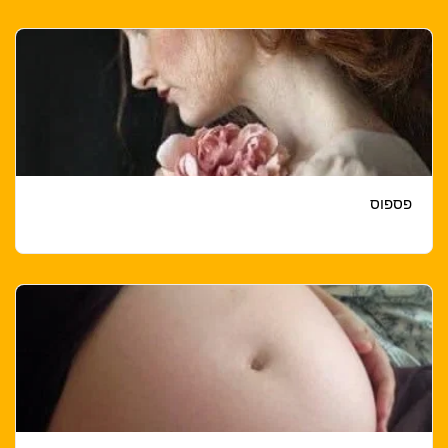
פספוס