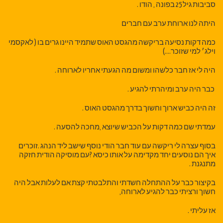
סביבות גיל 25 בפונה , הודו .
היתה לנו ארוחת ערב עם חברים
כמה דקות נסיעה בריקשה מהגסט האוס שתמיד היינו גרים בו ( לאקסמי
וילג׳ למי שזוכר....)
היה לי אז חבר כלשהו ומשום מה הגעתי אחריו לארוחה .
כבר היה ערב ומיהרתי להגיע .
זה היה כביש ארוך וחשוך בדרך מהגסט האוס .
עמדתי שם כמה דקות על הכביש שיוצא ,מחכה להסעה .
בסוף עצרה לי ריקשה עם עוד חבר הודי נוסף שישב ליד הנהג .זוכרים
איך הם נוסעים יחד מקדימה על אותו כיסא ?עם מוסיקה הודית חזקה
מתנגנת .
בקיצור כבר על ההתחלה חשדתי והתלבטתי קצת אם לעלות אבל היה
חשוך ורציתי כבר להגיע לארוחה,
אז עליתי .