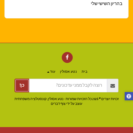
בהריון השישי שלי
בית
נטע אסולין
עוד
כן!
זכויות יוצרים © 2026 כל הזכויות שמורות -
נטע אסולין, קונסטלציה משפחתית
עוצב על ידי
צוף דברים