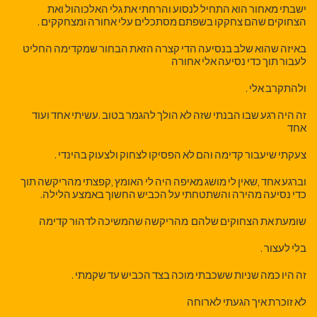
ישבתי מאחור הוא התחיל לנסוע והרחתי את גלי האלכוהול ואת
הצחוקים שהם צחקקו בשפתם מסתכלים עלי אחורה ומצחקקים .
באיזה שהוא שלב בנסיעה הדי קצרה הזאת הבחור שמקדימה החליט
לעבור תוך כדי נסיעה אלי אחורה
ולהתקרב אלי .
זה היה רגע שבו הבנתי שזה לא הולך להגמר בטוב .עשיתי אחד ועוד
אחד
צעקתי שיעבור קדימה והם לא הפסיקו לצחוק ולצעוק בהינדי .
וברגע אחד ,שאין לי מושג מאיפה היה לי האומץ ,קפצתי מהריקשה תוך
כדי נסיעה מהירה והשתטחתי על הכביש החשוך באמצע הלילה.
שומעת את הצחוקים שלהם מהריקשה שהמשיכה לדהור קדימה
בלי לעצור .
זה היו כמה שניות ששכבתי מוכה בצד הכביש עד שקמתי .
לא זוכרת איך הגעתי לארוחה