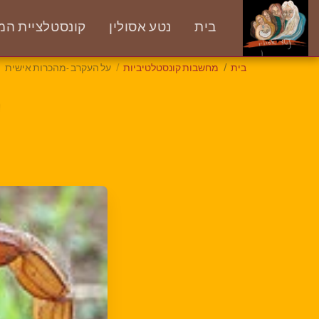
בית
נטע אסולין
קונסטלציית המס
בית
מחשבות קונסטלטיביות
על העקרב -מהכרות אישית
ע