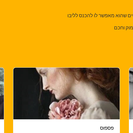
 שהוא מאפשר לו להכנס לליבו
וק וחכם
פספוס