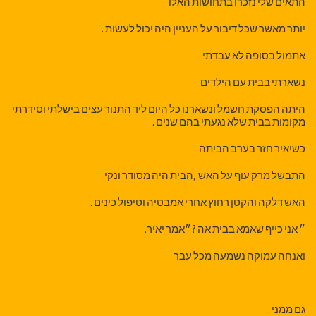
התאים שלי נזכרו בתחושות האלו
יותר מאשר שכל דיבור על העניין היה יכול לעשות .
אתמול בסופה לא עבדתי .
נשארתי בבית עם הילדים
היתה הפסקת חשמל ונשארנו כל היום ליד התנור עצים בישלתי וסידרתי
מקומות בבית שלא נגעתי בהם שנים .
כשיאיר חזר בערב הביתה
התבשל מרק עוף על האש ,הבית היה מסודר ונקי
האש דלקה והקטן רחוץ אחרי אמבטיה וטיפול כינים .
״ אני כייף שאמא בבית אה ? ״אמר יאיר.
ואנחה עמוקה נשמעה מכל עבר
גם ממני .