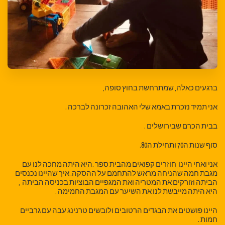
ברגעים כאלה, שמתרחשת בחוץ סופה,
אני תמיד נזכרת באמא שלי האהובה זכרונה לברכה .
בבית הכרם שבירושלים .
סוף שנות ה70 ותחילת ה80.
אני ואחי היינו חוזרים קפואים מהבית ספר .היא היתה מחכה לנו עם
מגבת חמה שהניחה מראש להתחמם על ההסקה. איך שהיינו נכנסים
הביתה וזורקים את המטריה ואת המגפיים הבוציות בכניסה הביתה ,
היא היתה מייבשת לנו את השיער עם המגבת החמימה .
היינו פושטים את הבגדים הרטובים ולובשים טרנינג עבה עם גרביים
חמות .