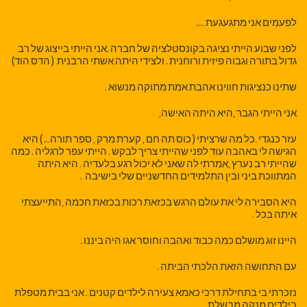
לפעמים אני מתגעגעת ….
לפני שבוע הייתי נציגה בקונסטלציה של חברה .אני הייתי בייצוג של רב
גדול בתורה וגבוה פיזית ורוחנית . ולצידי היתה אשתי הרבנית ( הדס הוד)
שתינו כנציגות חווינו אהבת אמת מתוקה מנשוא .
אני הייתי הגבר ,היא היתה האישה,
עזר כנגדי .כל מה שרציתי ( כוס תה חם , קערת מרק , ספר תורה… ) היא
הגישה לי באהבה עוד לפני שהייתי צריך לבקש . הייתי עפר לרגליה . כמה
שהייתי רב נערץ ,אמרתי לה שאני לא יכול רגע בלעדיה . היא היתה
המתווכת ביני ובין התלמידים החדשניים שלי בישיבה .
היא הסבירה לי את עולם הרגש בכזאת רכות בכזאת חכמה ,התייעצתי
איתה בכל .
היינו זוג מושלם כמה כבוד ואהבה וחוסר אגו היה ביננו .
עם התחושה הזאת הלכתי הביתה .
נזכרתי בי בתחילת דרכי כאמא צעירה לילדים קטנים . אני בבית מטפלת
בילדים מנקה מבשלת .