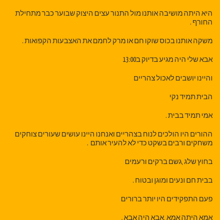
היא היתה מושיבה אותנו מול התנור עצים היצוק שבוער כבר מתחילת
החורף .
משקה אותנו בכוס שוקו חם או מרק לחמם את האצבעות הקפואות .
אבא שלי היה מגיע בדיוק ב13:00
והיינו יושבים לאכול צהריים
הבית תמיד נקי
אמי תמיד בבית .
ההורים היו הולכים לנוח בצהריים ואנחנו היינו עושים שעורים צוחקים
משחקים ורבים בשקט כדי לא להעיר אותם .
בחוץ שלג ,גשם ברקים ורעמים
בבית חם ונעים ומוגן ובטוח .
פעם התפקידים היו יותר ברורים
אמא היתה אמא ,אבא היה אבא .