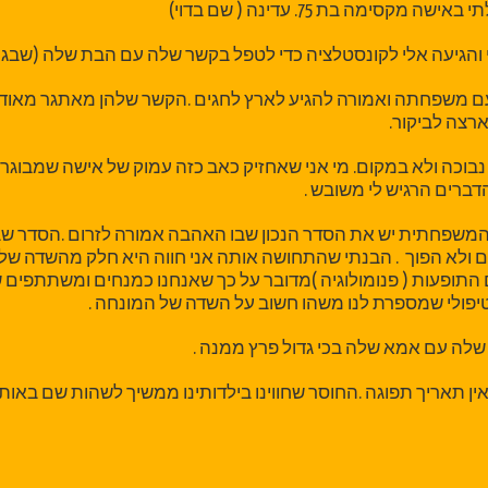
קסימה בת 75. עדינה ( שם בדוי)
 והגיעה אלי לקונסטלציה כדי לטפל בקשר שלה עם הבת שלה (שבגילי
 משפחתה ואמורה להגיע לארץ לחגים .הקשר שלהן מאתגר מאוד וה
צה לביקור.
נבוכה ולא במקום. מי אני שאחזיק כאב כזה עמוק של אישה שמבוגר
דברים הרגיש לי משובש .
משפחתית יש את הסדר הנכון שבו האהבה אמורה לזרום .הסדר שבו
 ולא הפוך . הבנתי שהתחושה אותה אני חווה היא חלק מהשדה ש
 התופעות ( פנומולוגיה )מדובר על כך שאנחנו כמנחים ומשתתפים
לי שמספרת לנו משהו חשוב על השדה של המונחה .
שלה עם אמא שלה בכי גדול פרץ ממנה .
אין תאריך תפוגה .החוסר שחווינו בילדותינו ממשיך לשהות שם באותו