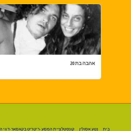
אהבה בת 20
בית
נטע אסולין
קונסטלציית המסע -ריטריט בקאסאר-דווי הו