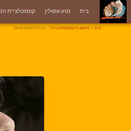
בית
נטע אסולין
קונסטלציית המס
בית
מחשבות קונסטלטיביות
אין גיל תפוגה לכאב