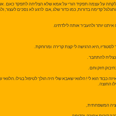
שלקחה על עצמה תפקיד הורי על אמא שלא הצליחה לתפקד כאם . או
התגלגל קדימה בדורות, כמו כדור שלג ,אם לרגע לא נסכים לעצור, ו
יתנו יותר ולהעביר אותה לילדתינו.
סטודיו ,היא הרגישה לי קצת קרירה ומרוחקת .
צליח להתחבר .
יבוק חזק וחם .
זה כבוד הוא לי ! הלוואי שאבא שלי היה הולך לטיפול בגילו .הלוואי
ו החוצה .
יה המשפחתית ,
ה דורות אחורה, וקדימה ....