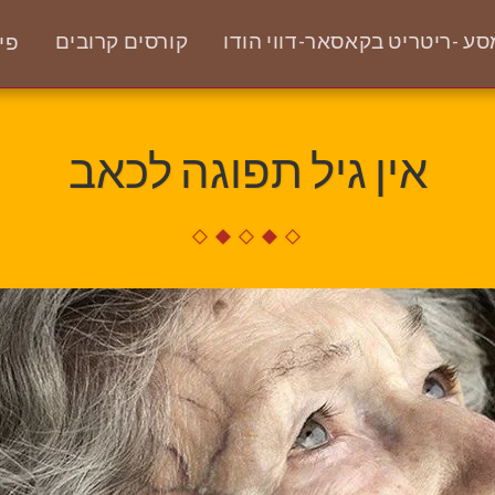
ע -ריטריט בקאסאר-דווי הודו
קורסים קרובים
פי
אין גיל תפוגה לכאב