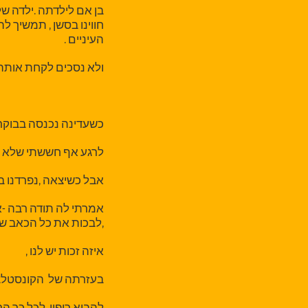
בן אם לילדתה .ילדה 
חווינו בסשן , תמשיך ל
העיניים .
ולא נסכים לקחת אותה א
כשעדינה נכנסה בבוקר ל
לרגע אף חששתי שלא נ
אבל כשיצאה ,נפרדנו בח
אמרתי לה תודה רבה -אי
,לבכות את כל הכאב של
איזה זכות יש לנו ,
בעזרתה של הקונסטלצ
להביא ריפוי ,לכל כך הרב