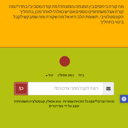
מה קורה ביחסים בין המנחה והמונחה? מה קורה מסביב? בחדר? ומה
קורה אצל משתתפים נוספים אם יש כאלה? לאחר מכן, בתהליך
הקונסטלטיבי, תשומת הלב היא אל מה שקורה ומה שמבקש לקבל
ביטוי בתהליך.
בית
נטע אסולין
עוד
כן!
זכויות יוצרים © 2026 כל הזכויות שמורות -
נטע אסולין, קונסטלציה משפחתית
עוצב על ידי
צוף דברים