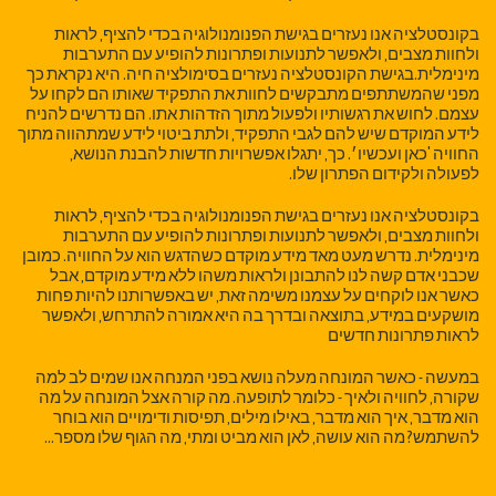
בקונסטלציה אנו נעזרים בגישת הפנומנולוגיה בכדי להציף, לראות
ולחוות מצבים, ולאפשר לתנועות ופתרונות להופיע עם התערבות
מינימלית.בגישת הקונסטלציה נעזרים בסימולציה חיה. היא נקראת כך
מפני שהמשתתפים מתבקשים לחוות את התפקיד שאותו הם לקחו על
עצמם. לחוש את רגשותיו ולפעול מתוך הזדהות אתו. הם נדרשים להניח
לידע המוקדם שיש להם לגבי התפקיד, ולתת ביטוי לידע שמתהווה מתוך
החוויה 'כאן ועכשיו׳. כך, יתגלו אפשרויות חדשות להבנת הנושא,
לפעולה ולקידום הפתרון שלו.
בקונסטלציה אנו נעזרים בגישת הפנומנולוגיה בכדי להציף, לראות
ולחוות מצבים, ולאפשר לתנועות ופתרונות להופיע עם התערבות
מינימלית. נדרש מעט מאד מידע מוקדם כשהדגש הוא על החוויה. כמובן
שכבני אדם קשה לנו להתבונן ולראות משהו ללא מידע מוקדם, אבל
כאשר אנו לוקחים על עצמנו משימה זאת, יש באפשרותנו להיות פחות
מושקעים במידע, בתוצאה ובדרך בה היא אמורה להתרחש, ולאפשר
לראות פתרונות חדשים
במעשה - כאשר המונחה מעלה נושא בפני המנחה אנו שמים לב למה
שקורה, לחוויה ולאיך - כלומר לתופעה. מה קורה אצל המונחה על מה
הוא מדבר, איך הוא מדבר, באילו מילים, תפיסות ודימויים הוא בוחר
להשתמש? מה הוא עושה, לאן הוא מביט ומתי, מה הגוף שלו מספר...